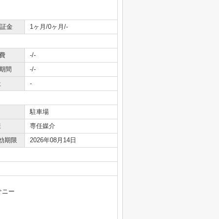
保証金
1ヶ月/0ヶ月/-
費
-/-
期間
-/-
社
-
駐車場
様
専任媒介
効期限
2026年08月14日
サニー