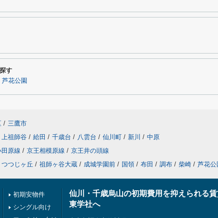
探す
芦花公園
区
/
三鷹市
上祖師谷
/
給田
/
千歳台
/
八雲台
/
仙川町
/
新川
/
中原
小田原線
/
京王相模原線
/
京王井の頭線
つつじヶ丘
/
祖師ヶ谷大蔵
/
成城学園前
/
国領
/
布田
/
調布
/
柴崎
/
芦花公
仙川・千歳烏山の初期費用を抑えられる賃
初期安物件
東学社へ
シングル向け