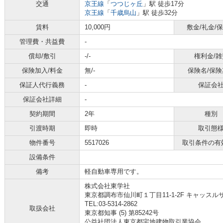
交通
京王線
「
つつじヶ丘
」駅 徒歩17分
京王線
「
千歳烏山
」駅 徒歩32分
賃料
10,000円
敷金/礼金/
管理費・共益費
-
償却/敷引
-/-
権利金/雑
保険加入/料金
無/-
保険名/保険
保証人代行義務
-
保証会
保証会社詳細
-
契約期間
2年
種別
引渡時期
即時
取引態
物件番号
5517026
取引条件の有
設備条件
備考
軽自動車専用です。
株式会社東学社
東京都調布市仙川町１丁目11-1-2F キャッスル
TEL:03-5314-2862
取扱会社
東京都知事 (5) 第85242号
公益社団法人東京都宅地建物取引業協会