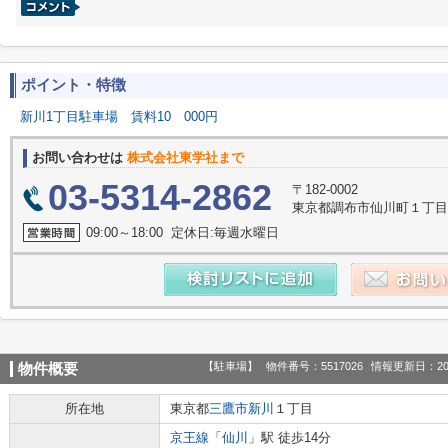
ポイント・特徴
新川1丁目駐車場
賃料10
000円
お問い合わせは
株式会社東学社まで
03-5314-2862
〒182-0002
東京都調布市仙川町１丁目11
09:00～18:00 定休日:毎週水曜日
【駐車場】
物件番号：5517026
情報更新日：20
物件概要
所在地
東京都
三鷹市
新川
１丁目
京王線
「
仙川
」駅 徒歩14分