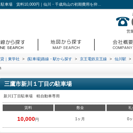
三鷹市新川１丁目の賃貸物件の｜新川1丁目駐車場 賃料10,000円｜仙川・千歳烏山の初期費用を抑えられる賃貸｜東学社
営業
賃貸｜東学社
>
(駐車場)路線・駅から探す
>
京王電鉄京王線
>
仙川駅
>
件
三鷹市新川１丁目の駐車場
新川1丁目駐車場 軽自動車専用
賃料
敷金
礼
10,000
1ヶ月
0
円