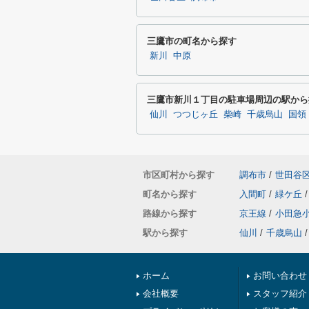
三鷹市の町名から探す
新川
中原
三鷹市新川１丁目の駐車場周辺の駅から
仙川
つつじヶ丘
柴崎
千歳烏山
国領
市区町村から探す
調布市
/
世田谷
町名から探す
入間町
/
緑ケ丘
/
路線から探す
京王線
/
小田急
駅から探す
仙川
/
千歳烏山
/
ホーム
お問い合わせ
会社概要
スタッフ紹介