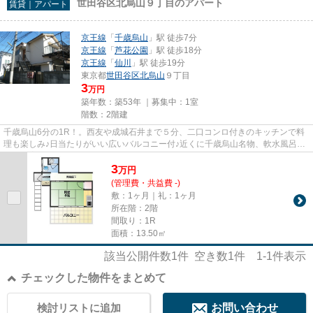
世田谷区北烏山９丁目のアパート
賃貸｜アパート
京王線
「
千歳烏山
」駅 徒歩7分
京王線
「
芦花公園
」駅 徒歩18分
京王線
「
仙川
」駅 徒歩19分
東京都
世田谷区
北烏山
９丁目
3
万円
築年数：築53年 ｜募集中：
1室
階数：2階建
千歳烏山6分の1R！。西友や成城石井まで５分、二口コンロ付きのキッチンで料
理も楽しみ♪日当たりがいい広いバルコニー付♪近くに千歳烏山名物、軟水風呂が
自慢の増穂湯もあります！
3
万
円
(管理費・共益費 -)
敷：1ヶ月｜礼：1ヶ月
所在階：2階
間取り：1R
面積：13.50㎡
該当公開件数
1
件 空き数
1
件
1-1
件表示
チェックした物件をまとめて
検討リストに追加
お問い合わせ