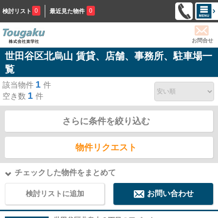
0
0
検討リスト
最近見た物件
お問合せ
世田谷区北烏山 賃貸、店舗、事務所、駐車場一
覧
1
該当物件
件
1
空き数
件
さらに条件を絞り込む
物件リクエスト
チェックした物件をまとめて
検討リストに追加
お問い合わせ