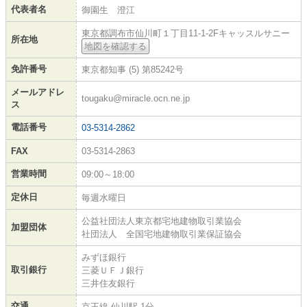
代表者名
御園生 澄江
東京都調布市仙川町１丁目11-1-2Fキャッスルサニー
所在地
地図を確認する
免許番号
東京都知事 (5) 第85242号
メールアドレ
tougaku@miracle.ocn.ne.jp
ス
電話番号
03-5314-2862
FAX
03-5314-2863
営業時間
09:00～18:00
定休日
毎週水曜日
公益社団法人東京都宅地建物取引業協会
加盟団体
社団法人 全国宅地建物取引業保証協会
みずほ銀行
取引銀行
三菱ＵＦＪ銀行
三井住友銀行
交通
京王線 仙川駅 1分