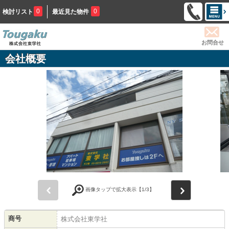
0
0
検討リスト
最近見た物件
お問合せ
会社概要
前
次
画像タップで拡大表示【
1
/3】
商号
株式会社東学社