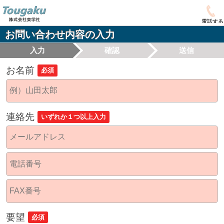
電話する
お問い合わせ内容の入力
入力
確認
送信
お名前
必須
連絡先
いずれか１つ以上入力
要望
必須