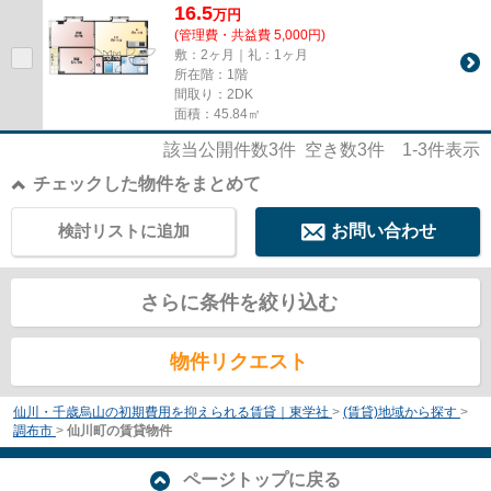
16.5
万
円
(管理費・共益費 5,000円)
敷：2ヶ月｜礼：1ヶ月
所在階：1階
間取り：2DK
面積：45.84㎡
該当公開件数
3
件 空き数
3
件
1-3
件表示
チェックした物件をまとめて
検討リストに追加
お問い合わせ
さらに条件を絞り込む
物件リクエスト
仙川・千歳烏山の初期費用を抑えられる賃貸｜東学社
>
(賃貸)地域から探す
>
調布市
>
仙川町の賃貸物件
ページトップに戻る