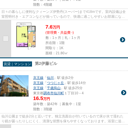
階数：4階建
日々の暮らしに便利なクィーンズ伊勢丹(スーパー)まで418mです。室内設備は全
室照明付き・エアコンなどが揃っているので、快適に過ごしやすいお部屋になり
ます。多くの方にご好評をい...
7.6
万
円
(管理費・共益費 -)
敷：1ヶ月｜礼：1ヶ月
所在階：1階
間取り：1K
面積：21.80㎡
第2伊藤ビル
賃貸｜マンション
京王線
「
仙川
」駅 徒歩2分
京王線
「
つつじヶ丘
」駅 徒歩14分
京王線
「
千歳烏山
」駅 徒歩25分
東京都
調布市
仙川町
１丁目10－4
16.5
万円
築年数：築42年 ｜募集中：
1室
階数：3階建
仙川公園まで徒歩2分と近いです。独立洗面台が付いているので床が水で濡れた
り鏡が曇ったりしにくく、清潔な状態を保ちやすくなっております。浴室に追い
焚き機能があるのでいつでも暖...