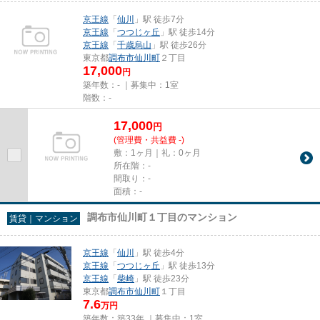
京王線
「
仙川
」駅 徒歩7分
京王線
「
つつじヶ丘
」駅 徒歩14分
京王線
「
千歳烏山
」駅 徒歩26分
東京都
調布市
仙川町
２丁目
17,000
円
築年数：- ｜募集中：
1室
階数：-
17,000
円
(管理費・共益費 -)
敷：1ヶ月｜礼：0ヶ月
所在階：-
間取り：-
面積：-
調布市仙川町１丁目のマンション
賃貸｜マンション
京王線
「
仙川
」駅 徒歩4分
京王線
「
つつじヶ丘
」駅 徒歩13分
京王線
「
柴崎
」駅 徒歩23分
東京都
調布市
仙川町
１丁目
7.6
万円
築年数：築33年 ｜募集中：
1室