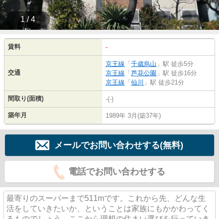
1 / 4
賃料
-
京王線
「
千歳烏山
」駅 徒歩5分
交通
京王線
「
芦花公園
」駅 徒歩16分
京王線
「
仙川
」駅 徒歩21分
間取り(面積)
-(-)
築年月
1989年 3月(築37年)
メールでお問い合わせする(無料)
電話でお問い合わせする
最寄りのスーパーまで511mです。これから先、どんな生
活をしていきたいか、ということは家族にもかかわってく
るものでしょう。ここから理想の住まい選びを行っていき