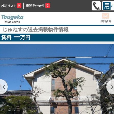
0
0
検討リスト
最近見た物件
お問合せ
じゅねすの過去掲載物件情報
賃料
***
万円