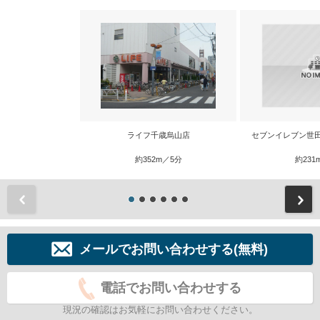
ライフ千歳烏山店
セブンイレブン世
約352m／5分
約231
前
メールでお問い合わせする(無料)
電話でお問い合わせする
現況の確認はお気軽にお問い合わせください。