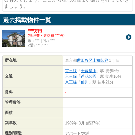
ましょう。
過去掲載物件一覧
***
万円
(管理費・共益費 ***円)
敷：***｜礼：***
2階 / *** / ***
所在地
東京都
世田谷区
上祖師谷
１丁目
京王線
「
千歳烏山
」駅 徒歩5分
交通
京王線
「
芦花公園
」駅 徒歩16分
京王線
「
仙川
」駅 徒歩21分
賃料
-
管理費等
-
面積
-
築年数
1989年 3月 (築37年)
種別/構造
アパート/木造