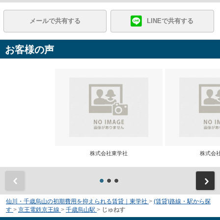
メールで共有する
LINEで共有する
お客様の声
株式会社東学社
株式会
前
仙川・千歳烏山の初期費用を抑えられる賃貸｜東学社
>
(賃貸)路線・駅から探
す
>
京王電鉄京王線
>
千歳烏山駅
>
じゅねす