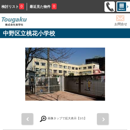
0
0
検討リスト
最近見た物件
お問合せ
中野区立桃花小学校
前
次
画像タップで拡大表示【
1
/1】