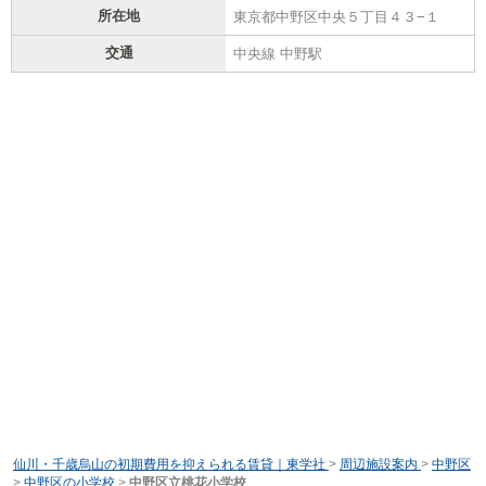
所在地
東京都中野区中央５丁目４３−１
交通
中央線 中野駅
仙川・千歳烏山の初期費用を抑えられる賃貸｜東学社
>
周辺施設案内
>
中野区
>
中野区の小学校
>
中野区立桃花小学校