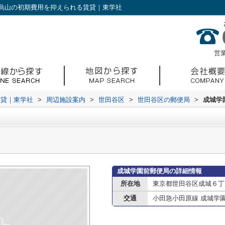
烏山の初期費用を抑えられる賃貸｜東学社
営業
賃貸｜東学社
>
周辺施設案内
>
世田谷区
>
世田谷区の郵便局
>
成城学
成城学園前郵便局の詳細情報
所在地
東京都世田谷区成城６丁
交通
小田急小田原線 成城学