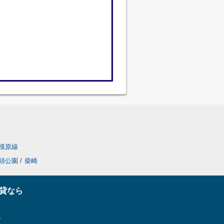
模原線
頭公園
/
柴崎
貸なら
ー