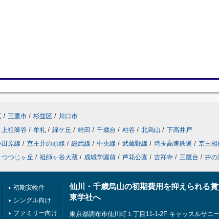
区
/
三鷹市
/
杉並区
/
川口市
上祖師谷
/
牟礼
/
緑ケ丘
/
給田
/
千歳台
/
粕谷
/
北烏山
/
下高井戸
小田原線
/
京王井の頭線
/
総武線
/
中央線
/
武蔵野線
/
埼玉高速鉄道
/
京王相
つつじヶ丘
/
祖師ヶ谷大蔵
/
成城学園前
/
芦花公園
/
吉祥寺
/
三鷹台
/
井の
仙川・千歳烏山の初期費用を抑えられる賃
初期安物件
東学社へ
シングル向け
ファミリー向け
東京都調布市仙川町１丁目11-1-2F キャッスルサニ