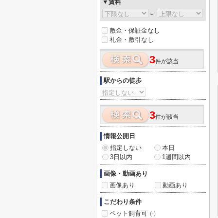
▼賃料
～
敷金・保証金なし
礼金・敷引なし
3
件が該当
駅からの徒歩
3
件が該当
情報公開日
指定しない
本日
3日以内
1週間以内
画像・動画あり
画像あり
動画あり
こだわり条件
ペット飼育可
(-)