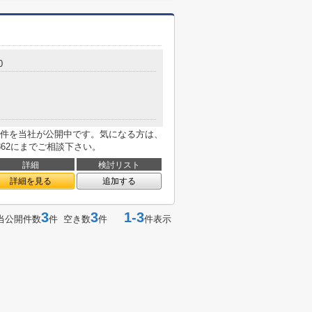
0
件を当社が公開中です。気になる方は、
5314-2862にまでご相談下さい。
詳細
検討リスト
詳細を見る
追加する
3
3
1-3
当公開件数
件 空き数
件
件表示