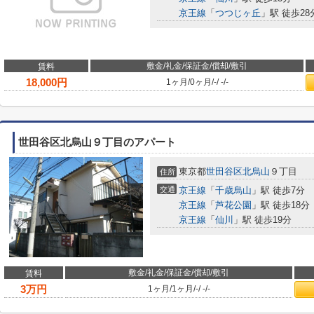
京王線
「
つつじヶ丘
」駅 徒歩28
敷金/礼金/保証金/償却/敷引
賃料
18,000
円
1ヶ月
/
0ヶ月
/
-
/
-
/
-
世田谷区北烏山９丁目のアパート
東京都
世田谷区
北烏山
９丁目
住所
交通
京王線
「
千歳烏山
」駅 徒歩7分
京王線
「
芦花公園
」駅 徒歩18分
京王線
「
仙川
」駅 徒歩19分
敷金/礼金/保証金/償却/敷引
賃料
3
万円
1ヶ月
/
1ヶ月
/
-
/
-
/
-