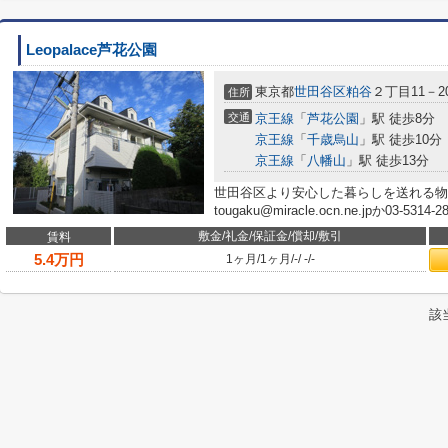
Leopalace芦花公園
東京都
世田谷区
粕谷
２丁目11－2
住所
交通
京王線
「
芦花公園
」駅 徒歩8分
京王線
「
千歳烏山
」駅 徒歩10分
京王線
「
八幡山
」駅 徒歩13分
世田谷区より安心した暮らしを送れる物
tougaku@miracle.ocn.ne.jpか03-
敷金/礼金/保証金/償却/敷引
賃料
5.4
万円
1ヶ月
/
1ヶ月
/
-
/
-
/
-
該