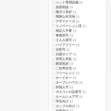
ペット専用設備
(-)
楽器相談
(-)
陽当り良好
(-)
閑静な住宅地
(-)
デザイナーズ
(-)
リノベーション済
(-)
保証人不要
(-)
事務所可
(-)
２人入居可
(-)
バリアフリー
(-)
分割可
(-)
分譲タイプ
(-)
管理人常駐
(-)
眺望良好
(-)
二世帯住宅
(-)
フリーレント
(-)
カードキー
(-)
オープンハウス
(-)
外国人可
(-)
ガスコンロ設置可
(-)
ルームシェア可
(-)
学生向け
(-)
カップル向け
(-)
女性向け
(-)