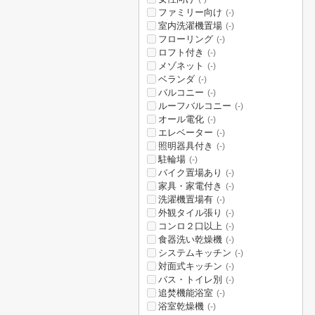
ファミリー向け
(-)
室内洗濯機置場
(-)
フローリング
(-)
ロフト付き
(-)
メゾネット
(-)
ベランダ
(-)
バルコニー
(-)
ルーフバルコニー
(-)
オール電化
(-)
エレベーター
(-)
照明器具付き
(-)
駐輪場
(-)
バイク置場あり
(-)
家具・家電付き
(-)
洗濯機置場有
(-)
外観タイル張り
(-)
コンロ２口以上
(-)
食器洗い乾燥機
(-)
システムキッチン
(-)
対面式キッチン
(-)
バス・トイレ別
(-)
追焚機能浴室
(-)
浴室乾燥機
(-)