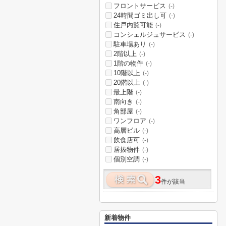
フロントサービス
(-)
24時間ゴミ出し可
(-)
住戸内覧可能
(-)
コンシェルジュサービス
(-)
駐車場あり
(-)
2階以上
(-)
1階の物件
(-)
10階以上
(-)
20階以上
(-)
最上階
(-)
南向き
(-)
角部屋
(-)
ワンフロア
(-)
高層ビル
(-)
飲食店可
(-)
居抜物件
(-)
個別空調
(-)
3
件が該当
新着物件