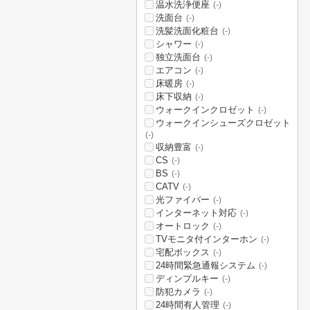
温水洗浄便座
(-)
洗面台
(-)
洗髪洗面化粧台
(-)
シャワー
(-)
独立洗面台
(-)
エアコン
(-)
床暖房
(-)
床下収納
(-)
ウォークインクロゼット
(-)
ウォークインシューズクロゼット
(-)
収納豊富
(-)
CS
(-)
BS
(-)
CATV
(-)
光ファイバー
(-)
インターネット対応
(-)
オートロック
(-)
TVモニタ付インターホン
(-)
宅配ボックス
(-)
24時間緊急通報システム
(-)
ディンプルキー
(-)
防犯カメラ
(-)
24時間有人管理
(-)