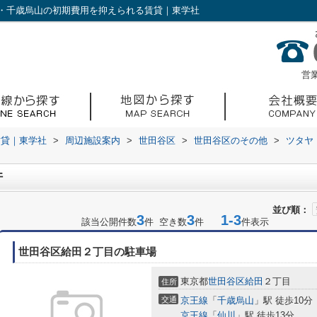
・千歳烏山の初期費用を抑えられる賃貸｜東学社
営業
賃貸｜東学社
>
周辺施設案内
>
世田谷区
>
世田谷区のその他
>
ツタヤ
件
並び順：
3
3
1-3
該当公開件数
件 空き数
件
件表示
世田谷区給田２丁目の駐車場
東京都
世田谷区
給田
２丁目
住所
交通
京王線
「
千歳烏山
」駅 徒歩10分
京王線
「
仙川
」駅 徒歩13分