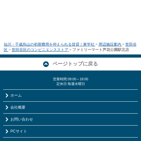
仙川・千歳烏山の初期費用を抑えられる賃貸｜東学社
>
周辺施設案内
>
世田谷
区
>
世田谷区のコンビニエンスストア
>
ファミリーマート芦花公園駅北店
ページトップに戻る
営業時間:09:00～18:00
定休日:毎週水曜日
ホーム
会社概要
お問い合わせ
PCサイト