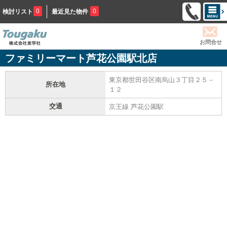
0
0
検討リスト
最近見た物件
お問合せ
ファミリーマート芦花公園駅北店
東京都世田谷区南烏山３丁目２５－
所在地
１２
交通
京王線 芦花公園駅