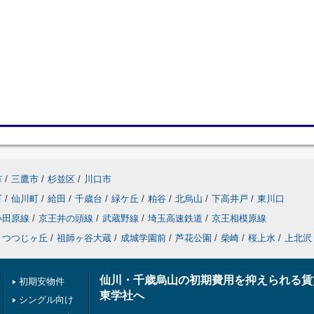
市
/
三鷹市
/
杉並区
/
川口市
町
/
仙川町
/
給田
/
千歳台
/
緑ケ丘
/
粕谷
/
北烏山
/
下高井戸
/
東川口
小田原線
/
京王井の頭線
/
武蔵野線
/
埼玉高速鉄道
/
京王相模原線
つつじヶ丘
/
祖師ヶ谷大蔵
/
成城学園前
/
芦花公園
/
柴崎
/
桜上水
/
上北沢
仙川・千歳烏山の初期費用を抑えられる賃
初期安物件
東学社へ
シングル向け