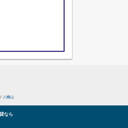
/
八幡山
貸なら