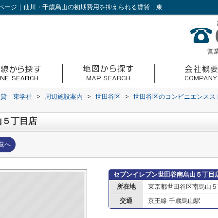
セブンイレブン世田谷南烏山５丁目店情報ページ｜仙川・千歳烏山の初期費用を抑えられる賃貸｜東学社
営業
賃貸｜東学社
>
周辺施設案内
>
世田谷区
>
世田谷区のコンビニエンスス
山５丁目店
覧へ
セブンイレブン世田谷南烏山５丁目
所在地
東京都世田谷区南烏山５
交通
京王線 千歳烏山駅