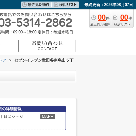
最終更新：2026年08月07日
00
00
件
件
最近見た物件
検討リスト
時間：09:00～18:00
定休日：毎週水曜日
トア
>
セブンイレブン世田谷南烏山５丁
店の詳細情報
丁目２０－６
MAP
▼