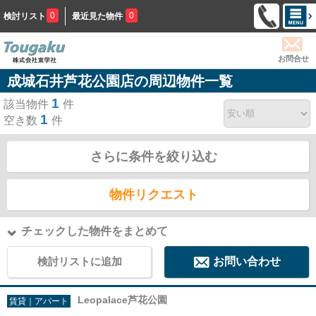
0
0
検討リスト
最近見た物件
お問合せ
成城石井芦花公園店の周辺物件一覧
1
該当物件
件
1
空き数
件
さらに条件を絞り込む
物件リクエスト
チェックした物件をまとめて
検討リストに追加
お問い合わせ
Leopalace芦花公園
賃貸｜アパート