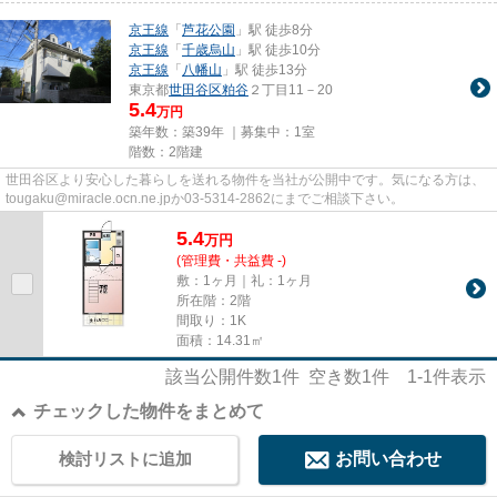
京王線
「
芦花公園
」駅 徒歩8分
京王線
「
千歳烏山
」駅 徒歩10分
京王線
「
八幡山
」駅 徒歩13分
東京都
世田谷区
粕谷
２丁目11－20
5.4
万円
築年数：築39年 ｜募集中：
1室
階数：2階建
世田谷区より安心した暮らしを送れる物件を当社が公開中です。気になる方は、
tougaku@miracle.ocn.ne.jpか03-5314-2862にまでご相談下さい。
5.4
万
円
(管理費・共益費 -)
敷：1ヶ月｜礼：1ヶ月
所在階：2階
間取り：1K
面積：14.31㎡
該当公開件数
1
件 空き数
1
件
1-1
件表示
チェックした物件をまとめて
検討リストに追加
お問い合わせ