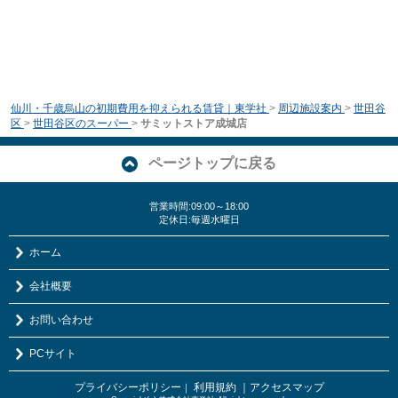
仙川・千歳烏山の初期費用を抑えられる賃貸｜東学社
>
周辺施設案内
>
世田谷
区
>
世田谷区のスーパー
>
サミットストア成城店
ページトップに戻る
営業時間:09:00～18:00
定休日:毎週水曜日
ホーム
会社概要
お問い合わせ
PCサイト
プライバシーポリシー
利用規約
｜アクセスマップ
｜