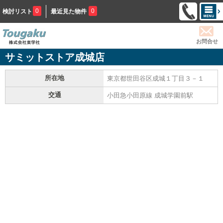
0
0
検討リスト
最近見た物件
お問合せ
サミットストア成城店
所在地
東京都世田谷区成城１丁目３－１
交通
小田急小田原線 成城学園前駅