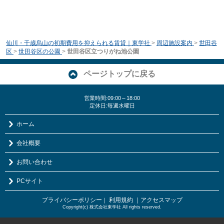
仙川・千歳烏山の初期費用を抑えられる賃貸｜東学社
>
周辺施設案内
>
世田谷
区
>
世田谷区の公園
>
世田谷区立つりがね池公園
ページトップに戻る
営業時間:09:00～18:00
定休日:毎週水曜日
ホーム
会社概要
お問い合わせ
PCサイト
プライバシーポリシー
利用規約
｜アクセスマップ
｜
Copyright(c) 株式会社東学社 All rights reserved.