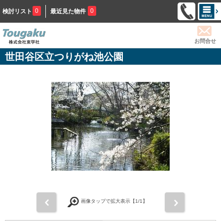
0
0
検討リスト
最近見た物件
お問合せ
世田谷区立つりがね池公園
前
次
画像タップで拡大表示【
1
/1】