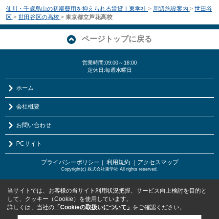
仙川・千歳烏山の初期費用を抑えられる賃貸｜東学社
>
周辺施設案内
>
世田谷
区
>
世田谷区の高校
>
東京都立芦花高校
ページトップに戻る
営業時間:09:00～18:00
定休日:毎週水曜日
ホーム
会社概要
お問い合わせ
PCサイト
プライバシーポリシー
利用規約
｜アクセスマップ
｜
Copyright(c) 株式会社東学社 All rights reserved.
当サイトでは、お客様の当サイト利用状況把握、サービス向上検討を目的と
して、クッキー（Cookie）を使用しています。
詳しくは、当社の
「Cookieの取扱いについて」
をご確認ください。