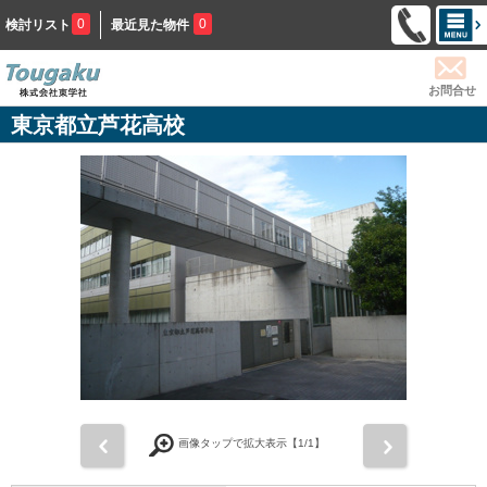
0
0
検討リスト
最近見た物件
お問合せ
東京都立芦花高校
前
次
画像タップで拡大表示【
1
/1】