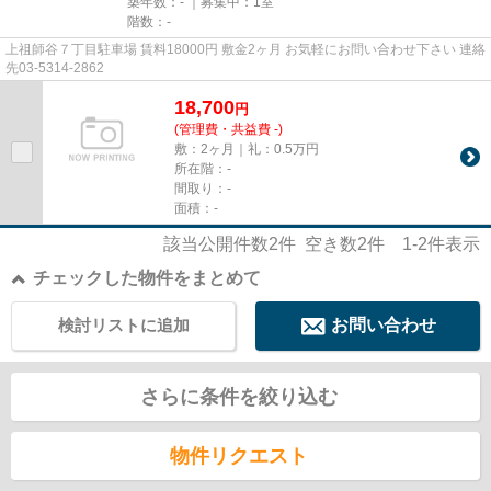
築年数：- ｜募集中：
1室
階数：-
上祖師谷７丁目駐車場 賃料18000円 敷金2ヶ月 お気軽にお問い合わせ下さい 連絡
先03-5314-2862
18,700
円
(管理費・共益費 -)
敷：2ヶ月｜礼：0.5万円
所在階：-
間取り：-
面積：-
該当公開件数
2
件 空き数
2
件
1-2
件表示
チェックした物件をまとめて
検討リストに追加
お問い合わせ
さらに条件を絞り込む
物件リクエスト