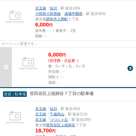
京王線
「
仙川
」駅 徒歩18分
小田急小田原線
「
成城学園前
」駅 徒歩30分
東京都
調布市
入間町
１丁目
6,000
円
築年数：- ｜募集中：
1室
階数：-
オートバイ置場です。
6,000
円
(管理費・共益費 -)
敷：0ヶ月｜礼：0ヶ月
所在階：-
間取り：-
面積：-
世田谷区上祖師谷７丁目の駐車場
賃貸｜駐車場
京王線
「
仙川
」駅 徒歩16分
京王線
「
千歳烏山
」駅 徒歩21分
京王線
「
つつじヶ丘
」駅 徒歩28分
東京都
世田谷区
上祖師谷
７丁目
18,700
円