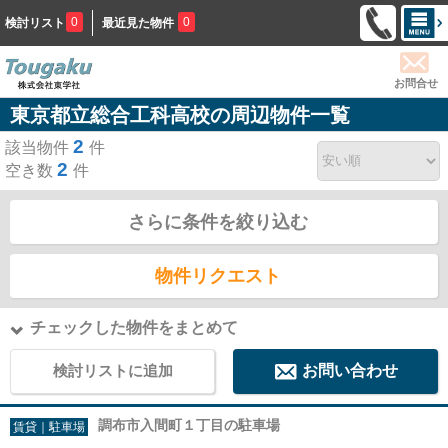
0
0
検討リスト
最近見た物件
お問合せ
東京都立総合工科高校の周辺物件一覧
2
該当物件
件
2
空き数
件
さらに条件を絞り込む
物件リクエスト
チェックした物件をまとめて
検討リストに追加
お問い合わせ
調布市入間町１丁目の駐車場
賃貸｜駐車場