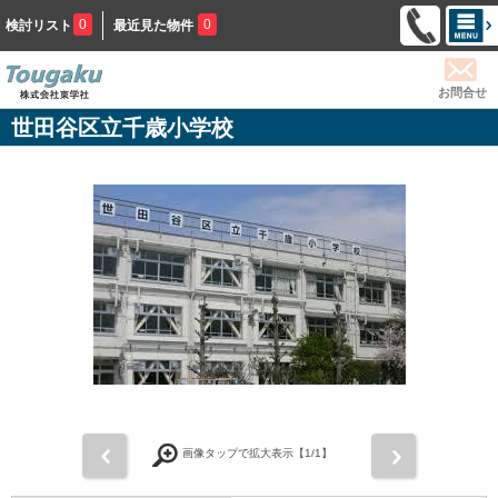
0
0
検討リスト
最近見た物件
お問合せ
世田谷区立千歳小学校
前
次
画像タップで拡大表示【
1
/1】