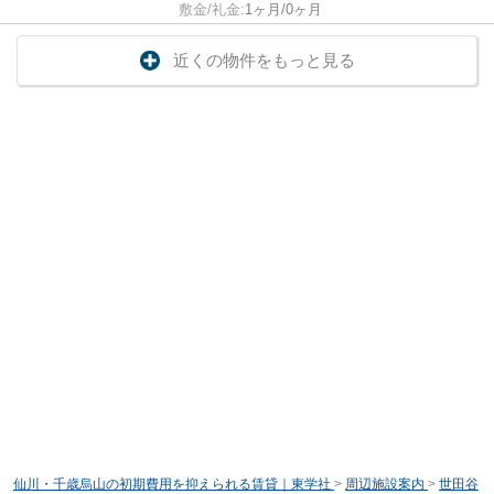
敷金/礼金:
1ヶ月/0ヶ月
近くの物件をもっと見る
仙川・千歳烏山の初期費用を抑えられる賃貸｜東学社
>
周辺施設案内
>
世田谷