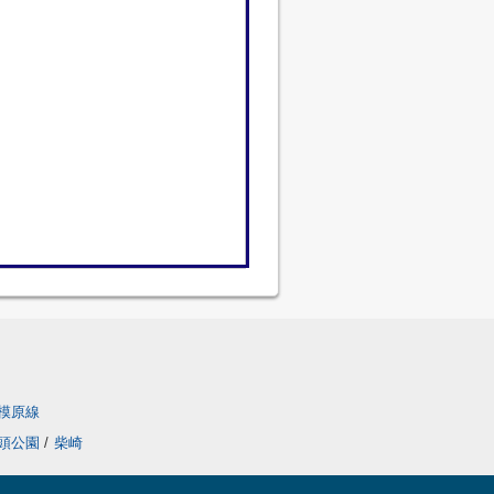
模原線
頭公園
/
柴崎