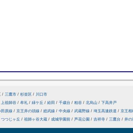
区
/
三鷹市
/
杉並区
/
川口市
上祖師谷
/
牟礼
/
緑ケ丘
/
給田
/
千歳台
/
粕谷
/
北烏山
/
下高井戸
小田原線
/
京王井の頭線
/
総武線
/
中央線
/
武蔵野線
/
埼玉高速鉄道
/
京王相
つつじヶ丘
/
祖師ヶ谷大蔵
/
成城学園前
/
芦花公園
/
吉祥寺
/
三鷹台
/
井の