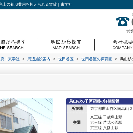
烏山の初期費用を抑えられる賃貸｜東学社
営業
賃貸｜東学社
>
周辺施設案内
>
世田谷区
>
世田谷区の保育園
>
烏山杉
烏山杉の子保育園の詳細情報
所在地
東京都世田谷区南烏山２
京王線 千歳烏山駅
交通
京王線 芦花公園駅
京王線 八幡山駅